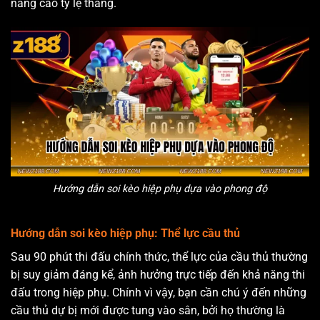
nâng cao tỷ lệ thắng.
Hướng dẫn soi kèo hiệp phụ dựa vào phong độ
Hướng dẫn soi kèo hiệp phụ: Thể lực cầu thủ
Sau 90 phút thi đấu chính thức, thể lực của cầu thủ thường
bị suy giảm đáng kể, ảnh hưởng trực tiếp đến khả năng thi
đấu trong hiệp phụ. Chính vì vậy, bạn cần chú ý đến những
cầu thủ dự bị mới được tung vào sân, bởi họ thường là