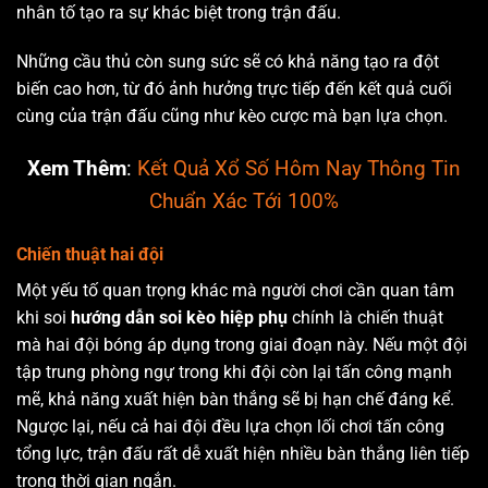
nhân tố tạo ra sự khác biệt trong trận đấu.
Những cầu thủ còn sung sức sẽ có khả năng tạo ra đột
biến cao hơn, từ đó ảnh hưởng trực tiếp đến kết quả cuối
cùng của trận đấu cũng như kèo cược mà bạn lựa chọn.
Xem Thêm
:
Kết Quả Xổ Số Hôm Nay Thông Tin
Chuẩn Xác Tới 100%
Chiến thuật hai đội
Một yếu tố quan trọng khác mà người chơi cần quan tâm
khi soi
hướng dẫn soi kèo hiệp phụ
chính là chiến thuật
mà hai đội bóng áp dụng trong giai đoạn này. Nếu một đội
tập trung phòng ngự trong khi đội còn lại tấn công mạnh
mẽ, khả năng xuất hiện bàn thắng sẽ bị hạn chế đáng kể.
Ngược lại, nếu cả hai đội đều lựa chọn lối chơi tấn công
tổng lực, trận đấu rất dễ xuất hiện nhiều bàn thắng liên tiếp
trong thời gian ngắn.