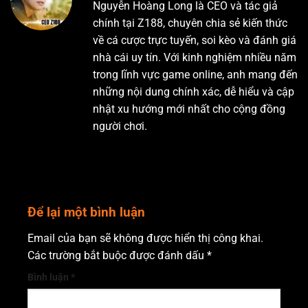
Nguyễn Hoàng Long là CEO và tác giả
chính tại Z188, chuyên chia sẻ kiến thức
về cá cược trực tuyến, soi kèo và đánh giá
nhà cái uy tín. Với kinh nghiệm nhiều năm
trong lĩnh vực game online, anh mang đến
những nội dung chính xác, dễ hiểu và cập
nhật xu hướng mới nhất cho cộng đồng
người chơi.
Để lại một bình luận
Email của bạn sẽ không được hiển thị công khai.
Các trường bắt buộc được đánh dấu
*
Bình luận
*