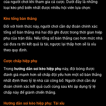
của người chơi khi tham gia cá cược. Dưới đây là những
loại kèo phổ biến nhất được nhiều hội viên lựa chọn:
Kèo tổng bàn thắng
Đối với hình thức này, người chơi cần dự đoán chính xác
tổng số bàn thắng mà hai đội ghi được trong thời gian hiệp
phụ của trận đấu. Nếu tổng số bàn thắng cao hơn mức nhà
cái đưa ra thì kết quả là tài, ngược lại thấp hơn sẽ là xỉu
theo quy định.
Cược chấp hiệp phụ
Trong
hướng dẫn soi kèo hiệp phụ
này, đội bóng được
đánh giá mạnh hơn sẽ chấp đội yếu hơn một số bàn thắng
nhất định theo tỷ lệ nhà cái công bố. Người chơi cần dự
đoán chính xác kết quả cuối cùng sau khi áp dụng tỷ lệ
chấp này để giành chiến thắng.
Hướng dẫn soi kèo hiệp phụ: Tài xỉu