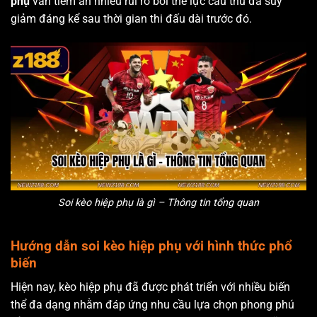
phụ
vẫn tiềm ẩn nhiều rủi ro bởi thể lực cầu thủ đã suy
giảm đáng kể sau thời gian thi đấu dài trước đó.
Soi kèo hiệp phụ là gì – Thông tin tổng quan
Hướng dẫn soi kèo hiệp phụ với hình thức phổ
biến
Hiện nay, kèo hiệp phụ đã được phát triển với nhiều biến
thể đa dạng nhằm đáp ứng nhu cầu lựa chọn phong phú