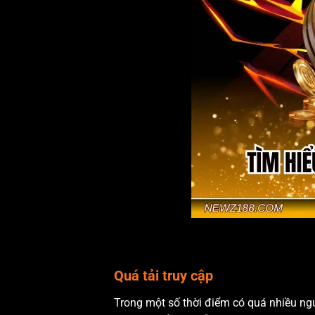
Quá tải truy cập
Trong một số thời điểm có quá nhiều ngư