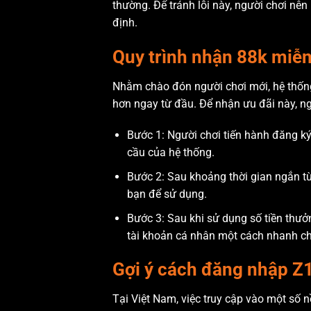
thường. Để tránh lỗi này, người chơi nê
định.
Quy trình nhận 88k miễn
Nhằm chào đón người chơi mới, hệ thống 
hơn ngay từ đầu. Để nhận ưu đãi này, ng
Bước 1: Người chơi tiến hành đăng ký
cầu của hệ thống.
Bước 2: Sau khoảng thời gian ngắn từ
bạn để sử dụng.
Bước 3: Sau khi sử dụng số tiền thưở
tài khoản cá nhân một cách nhanh c
Gợi ý cách đăng nhập Z1
Tại Việt Nam, việc truy cập vào một số nền