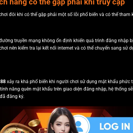
h hàng có thể gặp phải khi truy cập
 chơi đôi khi có thể gặp phải một số lỗi phổ biến và có thể tham
đường truyền mạng không ổn định khiến quá trình đăng nhập bị 
 chơi nên kiểm tra lại kết nối internet và có thể chuyển sang s
188
xảy ra khá phổ biến khi người chơi sử dụng mật khẩu phức t
g tính năng quên mật khẩu trên giao diện đăng nhập, hệ thống sẽ
 đã đăng ký.