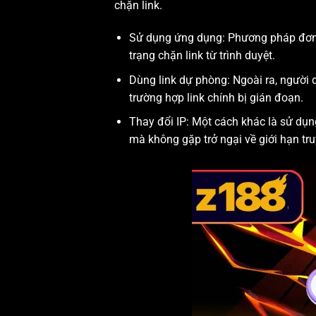
chặn link.
Sử dụng ứng dụng: Phương pháp đơn gi
trạng chặn link từ trình duyệt.
Dùng link dự phòng: Ngoài ra, người 
trường hợp link chính bị gián đoạn.
Thay đổi IP: Một cách khác là sử dụng
mà không gặp trở ngại về giới hạn tru