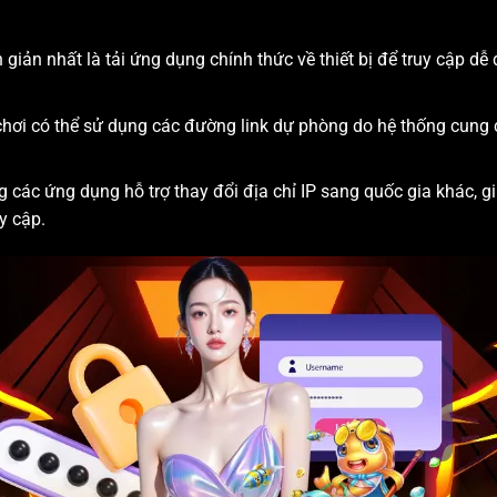
ản nhất là tải ứng dụng chính thức về thiết bị để truy cập dễ
chơi có thể sử dụng các đường link dự phòng do hệ thống cung 
 các ứng dụng hỗ trợ thay đổi địa chỉ IP sang quốc gia khác, g
y cập.