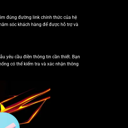
 tìm đúng đường link chính thức của hệ
 chăm sóc khách hàng để được hỗ trợ và
u yêu cầu điền thông tin cần thiết. Bạn
hống có thể kiểm tra và xác nhận thông