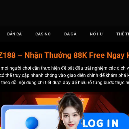
BẮN CÁ
CASINO
ĐÁ GÀ
NỔ HŨ
THỂ T
Z188 – Nhận Thưởng 88K Free Ngay K
ọi người chơi cần thực hiện để bắt đầu trải nghiệm các dịch vụ g
có thể truy cập nhanh chóng vào giao diện chính để khám phá 
theo dõi nội dung chi tiết dưới đây để hiểu rõ từng bước thực h