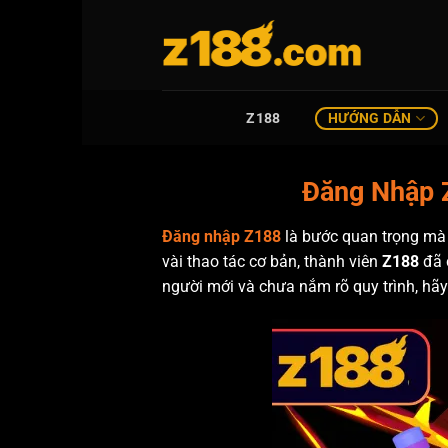
Skip
to
content
HƯỚNG DẪN
Z188
Đăng Nhập 
Đăng nhập Z188
là bước quan trọng mà m
vài thao tác cơ bản, thành viên
Z188
đã 
người mới và chưa nắm rõ quy trình, hãy 