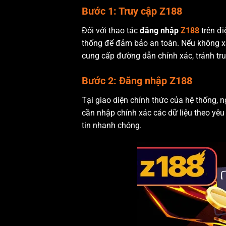
Bước 1: Truy cập Z188
Đối với thao tác
đăng nhập
Z188
trên đi
thống để đảm bảo an toàn. Nếu không xá
cung cấp đường dẫn chính xác, tránh tr
Bước 2: Đăng nhập Z188
Tại giao diện chính thức của hệ thống, 
cần nhập chính xác các dữ liệu theo yê
tin nhanh chóng.