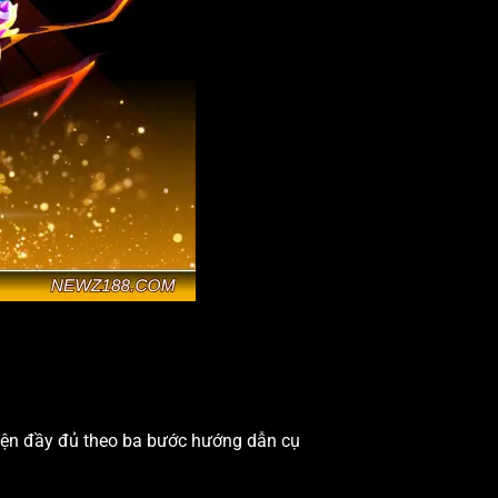
hiện đầy đủ theo ba bước hướng dẫn cụ