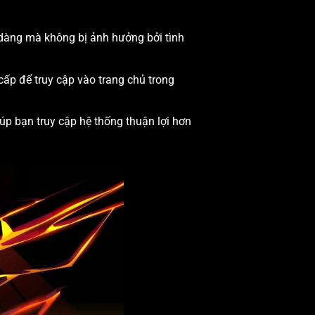
 dàng mà không bị ảnh hưởng bởi tình
cấp để truy cập vào trang chủ trong
iúp bạn truy cập hệ thống thuận lợi hơn