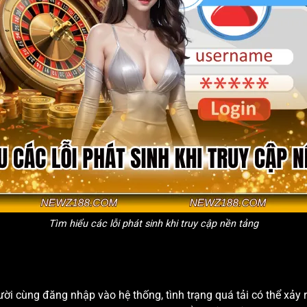
Tìm hiểu các lỗi phát sinh khi truy cập nền tảng
ời cùng đăng nhập vào hệ thống, tình trạng quá tải có thể xảy 