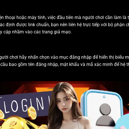
ện thoại hoặc máy tính, việc đầu tiên mà người chơi cần làm là
c định được link chuẩn, bạn nên liên hệ trực tiếp với bộ phận
uy cập nhầm vào các trang giả mạo.
người chơi hãy nhấn chọn vào mục đăng nhập để hiển thị biểu mẫ
u cầu bao gồm tên đăng nhập, mật khẩu và mã xác minh để hệ t