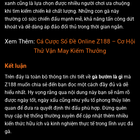
xanh cũng là lựa chọn được nhiều người chơi ưa chuộng
khi tìm kiếm chiến kê chất lượng. Những con gà này
thường có sức chiến đấu mạnh mẽ, khả năng tấn công dứt
khoát và dễ dàng áp đảo đối thủ trong thời gian ngắn.
Xem Thêm:
Cá Cược Số Đề Online Z188 – Cơ Hội
Thử Vận May Kiếm Thưởng
Kết luận
Trên đây là toàn bộ thông tin chi tiết về
gà bướm là gì
mà
Z188 muốn chia sẻ đến bạn đọc một cách đầy đủ và dễ
hiểu nhất. Hy vọng rằng qua nội dung này bạn sẽ nắm rõ
được ngày tốt, ngày xấu cũng như yếu tố phong thủy liên
quan để đưa ra quyết định thi đấu phù hợp. Đừng quên
truy cập hệ thống thường xuyên để cập nhật thêm nhiều
kiến thức hữu ích và kinh nghiệm thực tế trong lĩnh vực đá
gà.