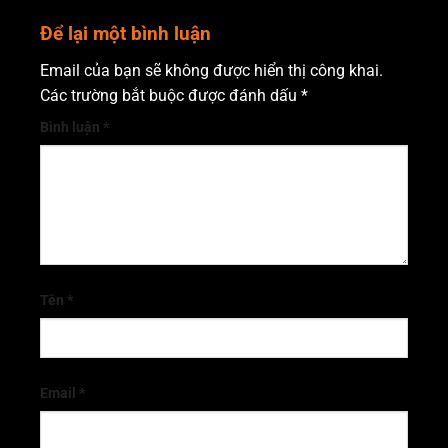
Để lại một bình luận
Email của bạn sẽ không được hiển thị công khai.
Các trường bắt buộc được đánh dấu
*
Bình luận
*
Tên
*
Email
*