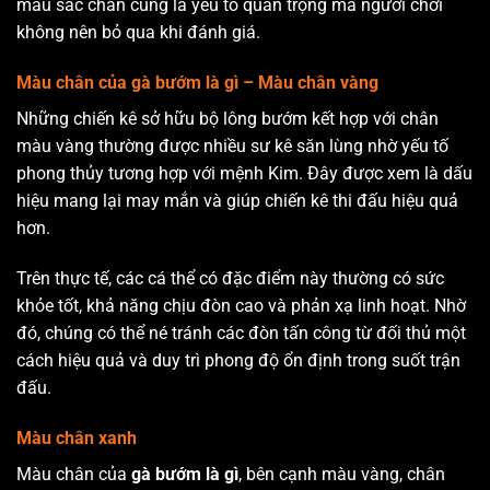
màu sắc chân cũng là yếu tố quan trọng mà người chơi
không nên bỏ qua khi đánh giá.
Màu chân của gà bướm là gì – Màu chân vàng
Những chiến kê sở hữu bộ lông bướm kết hợp với chân
màu vàng thường được nhiều sư kê săn lùng nhờ yếu tố
phong thủy tương hợp với mệnh Kim. Đây được xem là dấu
hiệu mang lại may mắn và giúp chiến kê thi đấu hiệu quả
hơn.
Trên thực tế, các cá thể có đặc điểm này thường có sức
khỏe tốt, khả năng chịu đòn cao và phản xạ linh hoạt. Nhờ
đó, chúng có thể né tránh các đòn tấn công từ đối thủ một
cách hiệu quả và duy trì phong độ ổn định trong suốt trận
đấu.
Màu chân xanh
Màu chân của
gà bướm là gì
, bên cạnh màu vàng, chân