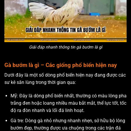
Giải đáp nhanh thông tin gà bướm là gì
Gà bướm là gì – Các giống phổ biến hiện nay
Dưới đây là một số dòng phổ biến hiện nay đang được các
sư kê săn lùng trong thời gian qua:
Mỹ: Đây là dòng phổ biến nhất, thường có màu lông pha
trắng đen hoặc loang nhiều màu bắt mắt, thể lực tốt, tốc
độ ra đòn nhanh và lối đá linh hoạt.
Gà tre: Dòng gà nhỏ nhưng nhanh nhẹn, sở hữu bộ lông
bướm đẹp, thường được ưa chuộng trong các trận đá