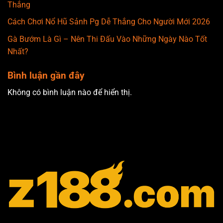
Thắng
Cách Chơi Nổ Hũ Sảnh Pg Dễ Thắng Cho Người Mới 2026
Gà Bướm Là Gì – Nên Thi Đấu Vào Những Ngày Nào Tốt
Nhất?
Bình luận gần đây
Không có bình luận nào để hiển thị.