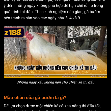
ý đến những ngày không phù hợp để hạn chế rủi ro trong
quá trình thi đấu. Theo kinh nghiệm dân gian, gà bướm
nên tránh ra sân vào các ngày như 3, 4 và 9.
Những ngày xấu không nên cho chiến kê thi đấu
Màu chân của gà bướm là gì?
Để lựa chọn được một chiến kê có khả năng thi đấu tốt,