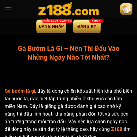
Skip
to
content
ĐĂNG NHẬP
ĐĂNG KÝ
Gà Bướm Là Gì – Nên Thi Đấu Vào
Những Ngày Nào Tốt Nhất?
Gà bướm là gì
, đây là dòng chiến kê xuất hiện khá phổ biến
tại nước ta, đặc biệt tập trung nhiều ở khu vực các tỉnh
miền Nam. Đây là giống gà được đánh giá cao nhờ kỹ
năng thi đấu linh hoạt, khả năng phản đòn tốt và sức bền
ấn tượng trong mỗi trận đấu. Vậy nên lựa chọn ngày nào
để dòng này ra sân đạt tỷ lệ thắng cao, hãy cùng
Z188
tìm
hiểu chi tiết qua nội dung bài viết dưới đây.