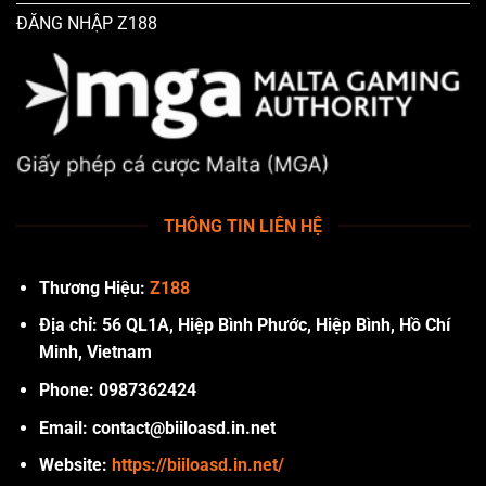
ĐĂNG NHẬP Z188
THÔNG TIN LIÊN HỆ
Thương Hiệu:
Z188
Địa chỉ: 56 QL1A, Hiệp Bình Phước, Hiệp Bình, Hồ Chí
Minh, Vietnam
Phone: 0987362424
Email:
contact@biiloasd.in.net
Website:
https://biiloasd.in.net/